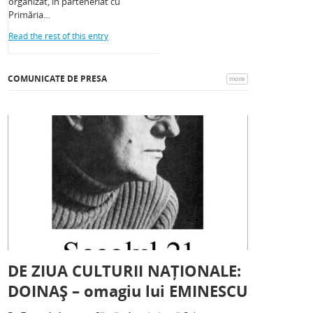
organizat, în parteneriat cu
Primăria…
Read the rest of this entry
COMUNICATE DE PRESA
more
DE ZIUA CULTURII NAȚIONALE:
DOINAȘ – omagiu lui EMINESCU