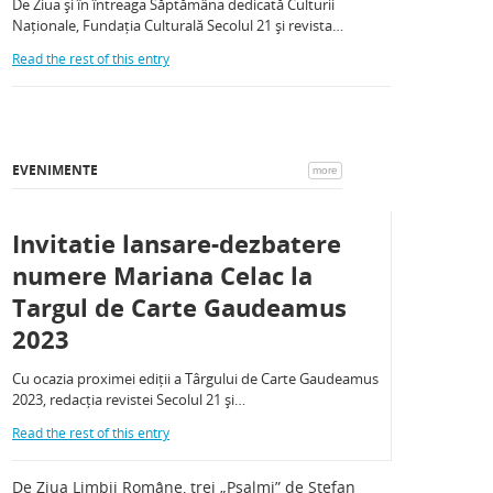
De Ziua și în întreaga Săptămâna dedicată Culturii
Naționale, Fundația Culturală Secolul 21 și revista…
Read the rest of this entry
EVENIMENTE
more
Invitatie lansare-dezbatere
numere Mariana Celac la
Targul de Carte Gaudeamus
2023
Cu ocazia proximei ediții a Târgului de Carte Gaudeamus
2023, redacția revistei Secolul 21 și…
Read the rest of this entry
De Ziua Limbii Române, trei „Psalmi” de Ștefan