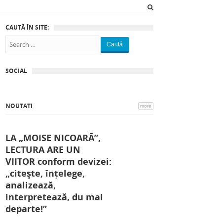
CAUTĂ ÎN SITE:
Caută
SOCIAL
NOUTATI
more
LA „MOISE NICOARĂ”,
LECTURA ARE UN
VIITOR conform devizei:
„citește, înțelege,
analizează,
interpretează, du mai
departe!”