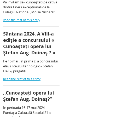
Vă invităm să-i cunoașteți pe câțiva
dintre tinerii excepționali de la
Colegiul Național „Moise Nicoară”…
Read the rest of this entry
Sântana 2024. A VIII-a
ediție a concursului «
Cunoașteți opera lui
Ștefan Aug. Doinaș ? »
Pe 16 mai , în prima zi a concursului,
elevii liceului tehnologic « Stefan
Hell », pregătiți…
Read the rest of this entry
,,Cunoașteți opera lui
Ștefan Aug. Doinaș?”
În perioada 16-17 mai 2024,
Fundația Culturală Secolul 21 a