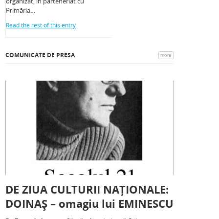
organizat, în parteneriat cu
Primăria…
Read the rest of this entry
COMUNICATE DE PRESA
more
DE ZIUA CULTURII NAȚIONALE:
DOINAȘ – omagiu lui EMINESCU