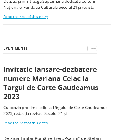
De Ziua și în întreaga Săptămâna dedicată Culturii
Naționale, Fundația Culturală Secolul 21 și revista…
Read the rest of this entry
EVENIMENTE
more
Invitatie lansare-dezbatere
numere Mariana Celac la
Targul de Carte Gaudeamus
2023
Cu ocazia proximei ediții a Târgului de Carte Gaudeamus
2023, redacția revistei Secolul 21 și…
Read the rest of this entry
De Ziua Limbii Române, trei „Psalmi” de Ștefan