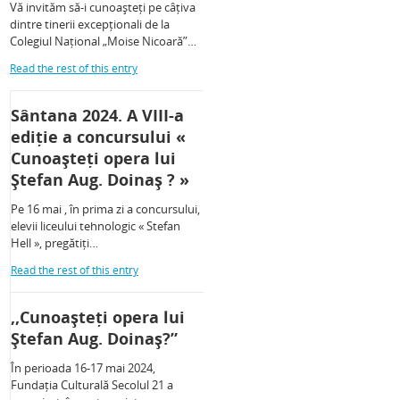
Vă invităm să-i cunoașteți pe câțiva
dintre tinerii excepționali de la
Colegiul Național „Moise Nicoară”…
Read the rest of this entry
Sântana 2024. A VIII-a
ediție a concursului «
Cunoașteți opera lui
Ștefan Aug. Doinaș ? »
Pe 16 mai , în prima zi a concursului,
elevii liceului tehnologic « Stefan
Hell », pregătiți…
Read the rest of this entry
,,Cunoașteți opera lui
Ștefan Aug. Doinaș?”
În perioada 16-17 mai 2024,
Fundația Culturală Secolul 21 a