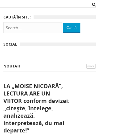
CAUTĂ ÎN SITE:
Caută
SOCIAL
NOUTATI
more
LA „MOISE NICOARĂ”,
LECTURA ARE UN
VIITOR conform devizei:
„citește, înțelege,
analizează,
interpretează, du mai
departe!”