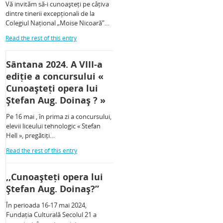
Vă invităm să-i cunoașteți pe câțiva
dintre tinerii excepționali de la
Colegiul Național „Moise Nicoară”…
Read the rest of this entry
Sântana 2024. A VIII-a
ediție a concursului «
Cunoașteți opera lui
Ștefan Aug. Doinaș ? »
Pe 16 mai , în prima zi a concursului,
elevii liceului tehnologic « Stefan
Hell », pregătiți…
Read the rest of this entry
,,Cunoașteți opera lui
Ștefan Aug. Doinaș?”
În perioada 16-17 mai 2024,
Fundația Culturală Secolul 21 a