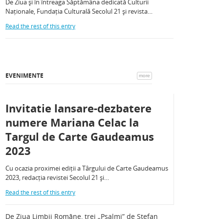
De Ziua și în întreaga Săptămâna dedicată Culturii
Naționale, Fundația Culturală Secolul 21 și revista…
Read the rest of this entry
EVENIMENTE
more
Invitatie lansare-dezbatere
numere Mariana Celac la
Targul de Carte Gaudeamus
2023
Cu ocazia proximei ediții a Târgului de Carte Gaudeamus
2023, redacția revistei Secolul 21 și…
Read the rest of this entry
De Ziua Limbii Române, trei „Psalmi” de Ștefan