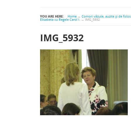
YOU ARE HERE:
Home
→
Comori văzute, auzite şi de folos 
Elisabeta cu Regele Carol I.
→
IMG_5932
IMG_5932