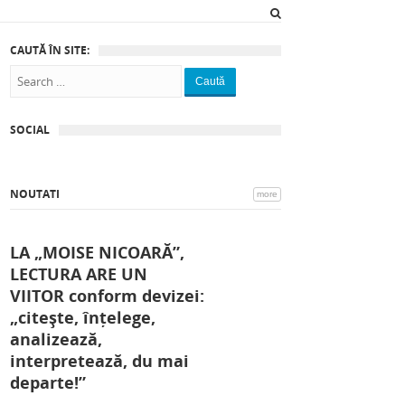
CAUTĂ ÎN SITE:
Caută
SOCIAL
NOUTATI
more
LA „MOISE NICOARĂ”,
LECTURA ARE UN
VIITOR conform devizei:
„citește, înțelege,
analizează,
interpretează, du mai
departe!”