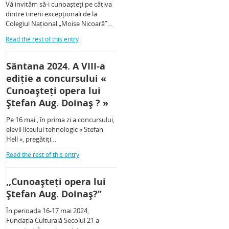
Vă invităm să-i cunoașteți pe câțiva
dintre tinerii excepționali de la
Colegiul Național „Moise Nicoară”…
Read the rest of this entry
Sântana 2024. A VIII-a
ediție a concursului «
Cunoașteți opera lui
Ștefan Aug. Doinaș ? »
Pe 16 mai , în prima zi a concursului,
elevii liceului tehnologic « Stefan
Hell », pregătiți…
Read the rest of this entry
,,Cunoașteți opera lui
Ștefan Aug. Doinaș?”
În perioada 16-17 mai 2024,
Fundația Culturală Secolul 21 a