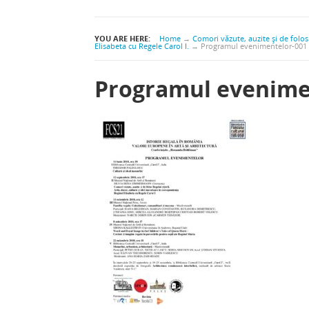
YOU ARE HERE:
Home
→
Comori văzute, auzite şi de folos 
Elisabeta cu Regele Carol I.
→
Programul evenimentelor-001
Programul evenime