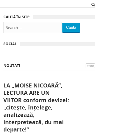
CAUTĂ ÎN SITE:
Caută
SOCIAL
NOUTATI
more
LA „MOISE NICOARĂ”,
LECTURA ARE UN
VIITOR conform devizei:
„citește, înțelege,
analizează,
interpretează, du mai
departe!”