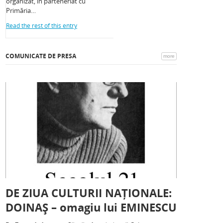
organizat, în parteneriat cu
Primăria…
Read the rest of this entry
COMUNICATE DE PRESA
more
DE ZIUA CULTURII NAȚIONALE:
DOINAȘ – omagiu lui EMINESCU