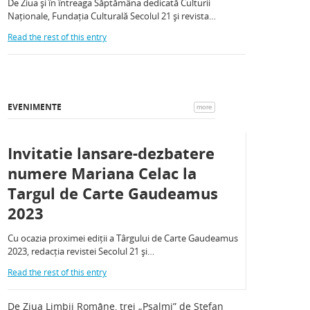
De Ziua și în întreaga Săptămâna dedicată Culturii
Naționale, Fundația Culturală Secolul 21 și revista…
Read the rest of this entry
EVENIMENTE
more
Invitatie lansare-dezbatere
numere Mariana Celac la
Targul de Carte Gaudeamus
2023
Cu ocazia proximei ediții a Târgului de Carte Gaudeamus
2023, redacția revistei Secolul 21 și…
Read the rest of this entry
De Ziua Limbii Române, trei „Psalmi” de Ștefan