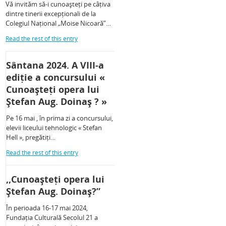
Vă invităm să-i cunoașteți pe câțiva
dintre tinerii excepționali de la
Colegiul Național „Moise Nicoară”…
Read the rest of this entry
Sântana 2024. A VIII-a
ediție a concursului «
Cunoașteți opera lui
Ștefan Aug. Doinaș ? »
Pe 16 mai , în prima zi a concursului,
elevii liceului tehnologic « Stefan
Hell », pregătiți…
Read the rest of this entry
,,Cunoașteți opera lui
Ștefan Aug. Doinaș?”
În perioada 16-17 mai 2024,
Fundația Culturală Secolul 21 a