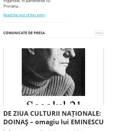
organizat, în parteneriat cu
Primăria…
Read the rest of this entry
COMUNICATE DE PRESA
more
DE ZIUA CULTURII NAȚIONALE:
DOINAȘ – omagiu lui EMINESCU