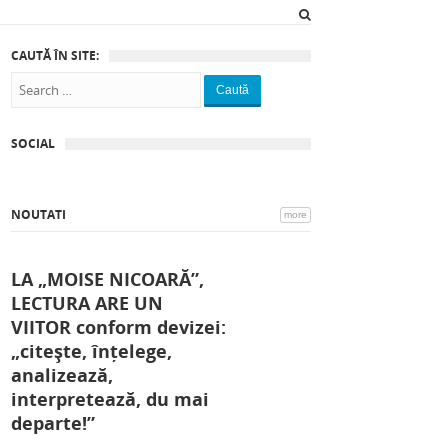
CAUTĂ ÎN SITE:
Caută
SOCIAL
NOUTATI
more
LA „MOISE NICOARĂ”,
LECTURA ARE UN
VIITOR conform devizei:
„citește, înțelege,
analizează,
interpretează, du mai
departe!”