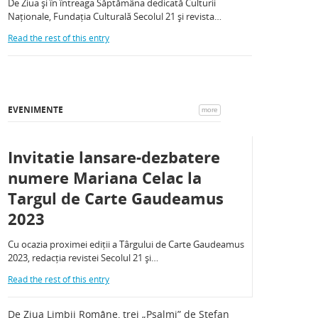
De Ziua și în întreaga Săptămâna dedicată Culturii
Naționale, Fundația Culturală Secolul 21 și revista…
Read the rest of this entry
EVENIMENTE
more
Invitatie lansare-dezbatere
numere Mariana Celac la
Targul de Carte Gaudeamus
2023
Cu ocazia proximei ediții a Târgului de Carte Gaudeamus
2023, redacția revistei Secolul 21 și…
Read the rest of this entry
De Ziua Limbii Române, trei „Psalmi” de Ștefan