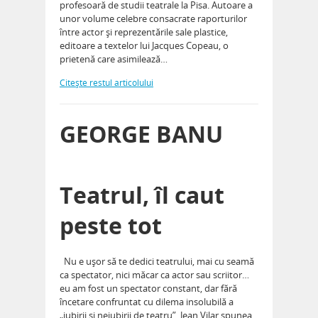
profesoară de studii teatrale la Pisa. Autoare a
unor volume celebre consacrate raporturilor
între actor și reprezentările sale plastice,
editoare a textelor lui Jacques Copeau, o
prietenă care asimilează…
Citeşte restul articolului
GEORGE BANU
Teatrul, îl caut
peste tot
Nu e ușor să te dedici teatrului, mai cu seamă
ca spectator, nici măcar ca actor sau scriitor…
eu am fost un spectator constant, dar fără
încetare confruntat cu dilema insolubilă a
„iubirii și neiubirii de teatru”. Jean Vilar spunea