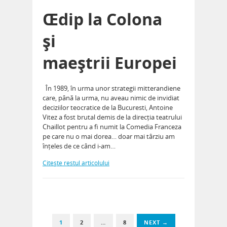
Œdip la Colona
și
maeștrii Europei
În 1989, în urma unor strategii mitterandiene
care, până la urma, nu aveau nimic de invidiat
deciziilor teocratice de la Bucuresti, Antoine
Vitez a fost brutal demis de la direcția teatrului
Chaillot pentru a fi numit la Comedia Franceza
pe care nu o mai dorea… doar mai târziu am
înțeles de ce când i-am…
Citeşte restul articolului
1
2
…
8
NEXT →