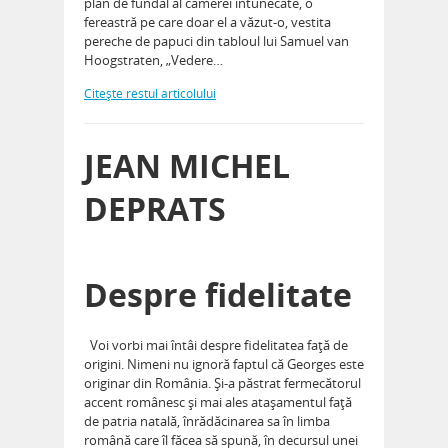
plan de fundal al camerei întunecate, o
fereastră pe care doar el a văzut-o, vestita
pereche de papuci din tabloul lui Samuel van
Hoogstraten, „Vedere…
Citeşte restul articolului
JEAN MICHEL
DEPRATS
Despre fidelitate
Voi vorbi mai întâi despre fidelitatea faţă de
origini. Nimeni nu ignoră faptul că Georges este
originar din România. Şi-a păstrat fermecătorul
accent românesc şi mai ales ataşamentul faţă
de patria natală, înrădăcinarea sa în limba
română care îl făcea să spună, în decursul unei