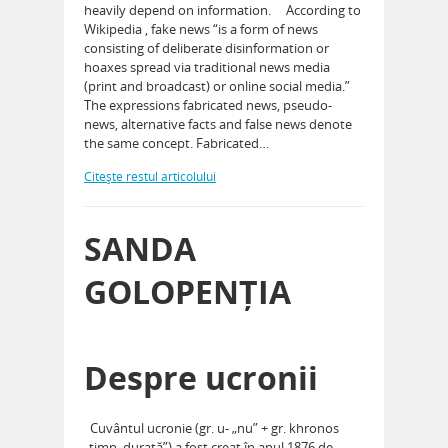
heavily depend on information. According to
Wikipedia , fake news “is a form of news
consisting of deliberate disinformation or
hoaxes spread via traditional news media
(print and broadcast) or online social media.”
The expressions fabricated news, pseudo-
news, alternative facts and false news denote
the same concept. Fabricated…
Citeşte restul articolului
SANDA
GOLOPENȚIA
Despre ucronii
Cuvântul ucronie (gr. u- „nu” + gr. khronos
„timp, durată”) a fost creat în anul 1876 de