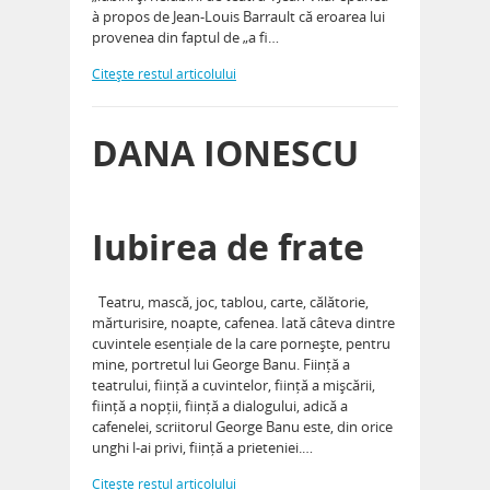
à propos de Jean-Louis Barrault că eroarea lui
provenea din faptul de „a fi…
Citeşte restul articolului
DANA IONESCU
Iubirea de frate
Teatru, mască, joc, tablou, carte, călătorie,
mărturisire, noapte, cafenea. Iată câteva dintre
cuvintele esențiale de la care pornește, pentru
mine, portretul lui George Banu. Ființă a
teatrului, ființă a cuvintelor, ființă a mișcării,
ființă a nopții, ființă a dialogului, adică a
cafenelei, scriitorul George Banu este, din orice
unghi l-ai privi, ființă a prieteniei.…
Citeşte restul articolului