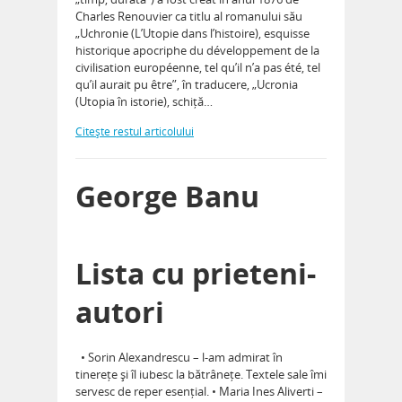
Charles Renouvier ca titlu al romanului său
„Uchronie (L’Utopie dans l’histoire), esquisse
historique apocriphe du développement de la
civilisation européenne, tel qu’il n’a pas été, tel
qu’il aurait pu être”, în traducere, „Ucronia
(Utopia în istorie), schiță…
Citeşte restul articolului
George Banu
Lista cu prieteni-
autori
• Sorin Alexandrescu – l-am admirat în
tinerețe și îl iubesc la bătrânețe. Textele sale îmi
servesc de reper esențial. • Maria Ines Aliverti –