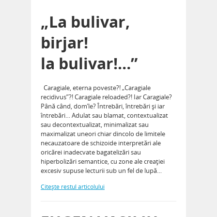
„La bulivar,
birjar!
la bulivar!…”
Caragiale, eterna poveste?! „Caragiale
recidivus”?! Caragiale reloaded?! Iar Caragiale?
Până când, dom’le? Întrebări, întrebări şi iar
întrebări… Adulat sau blamat, contextualizat
sau decontextualizat, minimalizat sau
maximalizat uneori chiar dincolo de limitele
necauzatoare de schizoide interpretări ale
oricărei inadecvate bagatelizări sau
hiperbolizări semantice, cu zone ale creaţiei
excesiv supuse lecturii sub un fel de lupă…
Citeşte restul articolului