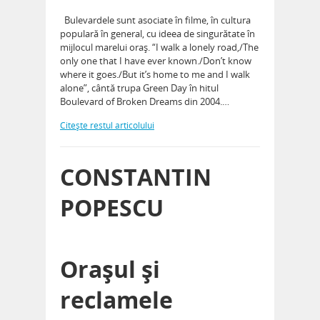
Bulevardele sunt asociate în filme, în cultura
populară în general, cu ideea de singurătate în
mijlocul marelui oraş. “I walk a lonely road,/The
only one that I have ever known./Don’t know
where it goes./But it’s home to me and I walk
alone”, cântă trupa Green Day în hitul
Boulevard of Broken Dreams din 2004.…
Citeşte restul articolului
CONSTANTIN
POPESCU
Oraşul şi
reclamele