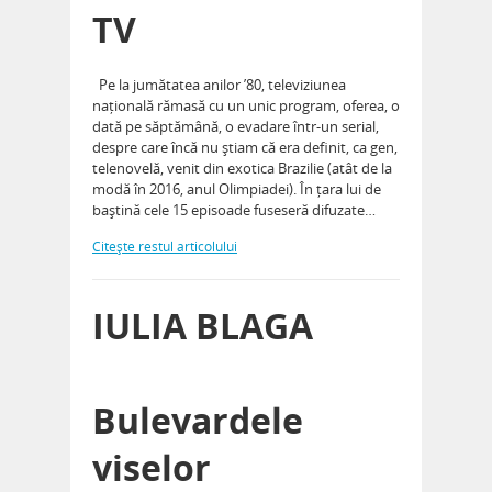
TV
Pe la jumătatea anilor ’80, televiziunea
națională rămasă cu un unic program, oferea, o
dată pe săptămână, o evadare într-un serial,
despre care încă nu știam că era definit, ca gen,
telenovelă, venit din exotica Brazilie (atât de la
modă în 2016, anul Olimpiadei). În țara lui de
baștină cele 15 episoade fuseseră difuzate…
Citeşte restul articolului
IULIA BLAGA
Bulevardele
viselor