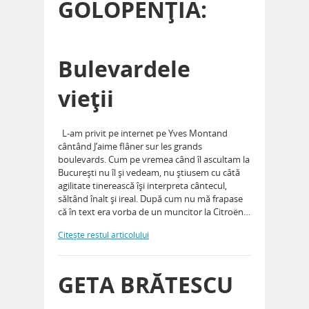
GOLOPENŢIA:
Bulevardele
vieţii
L-am privit pe internet pe Yves Montand
cântând J’aime flâner sur les grands
boulevards. Cum pe vremea când îl ascultam la
Bucureşti nu îl şi vedeam, nu ştiusem cu câtă
agilitate tinerească îşi interpreta cântecul,
săltând înalt şi ireal. După cum nu mă frapase
că în text era vorba de un muncitor la Citroën…
Citeşte restul articolului
GETA BRĂTESCU