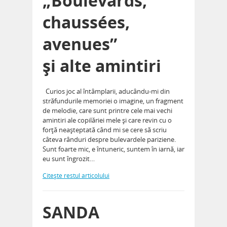
„Boulevards,
chaussées,
avenues”
şi alte amintiri
Curios joc al întâmplarii, aducându-mi din
străfundurile memoriei o imagine, un fragment
de melodie, care sunt printre cele mai vechi
amintiri ale copilăriei mele şi care revin cu o
forţă neaşteptată când mi se cere să scriu
câteva rânduri despre bulevardele pariziene.
Sunt foarte mic, e întuneric, suntem în iarnă, iar
eu sunt îngrozit…
Citeşte restul articolului
SANDA