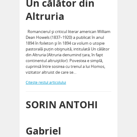
Un călător din
Altruria
Romancierul și criticul literar american William
Dean Howels (1837–1920) a publicat în anul
1894 în foileton și în 1894 ca volum o utopie
pastorală puțin obișnuită, intitulată Un călător
din Altruria (Altruria denumind țara, în fapt
continentul altruiștilor). Povestea e simplă,
cuprinsă între sosirea cu trenul a lui Homos,
vizitator altruist de care se…
Citeşte restul articolului
SORIN ANTOHI
Gabriel