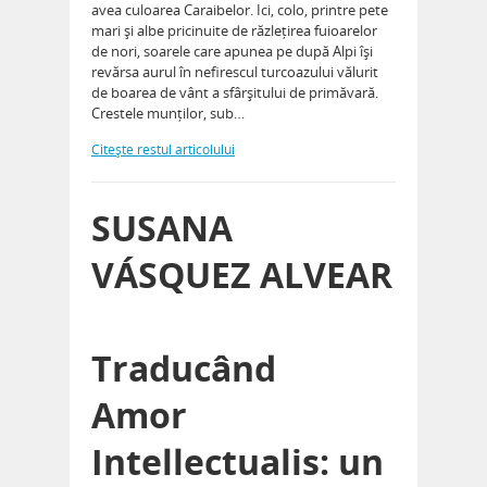
avea culoarea Caraibelor. Ici, colo, printre pete
mari și albe pricinuite de răzlețirea fuioarelor
de nori, soarele care apunea pe după Alpi își
revărsa aurul în nefirescul turcoazului vălurit
de boarea de vânt a sfârșitului de primăvară.
Crestele munților, sub…
Citeşte restul articolului
SUSANA
VÁSQUEZ ALVEAR
Traducând
Amor
Intellectualis: un